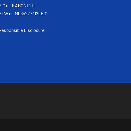
BIC nr. RABONL2U
BTW nr. NL852274129B01
Responsible Disclosure