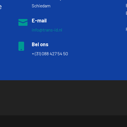
Schiedam
E-mail

info@trans-id.nl
Bel ons

+ (31) 088 427 54 50