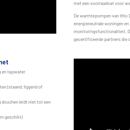
met een voorraadvat voor wa
De warmtepompen van Itho Da
energieneutrale woningen en
monitoringsfunctionaliteit.
gecertificeerde partners die
net
g en tapwater
n (staand, liggend of
douchen leidt niet tot een
em geschikt)