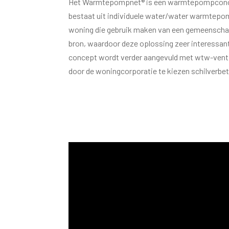
Het Warmtepompnet® is een warmtepompconc
bestaat uit individuele water/water warmtepo
woning die gebruik maken van een gemeenscha
bron, waardoor deze oplossing zeer interessant
concept wordt verder aangevuld met wtw-ventil
door de woningcorporatie te kiezen schilverbet