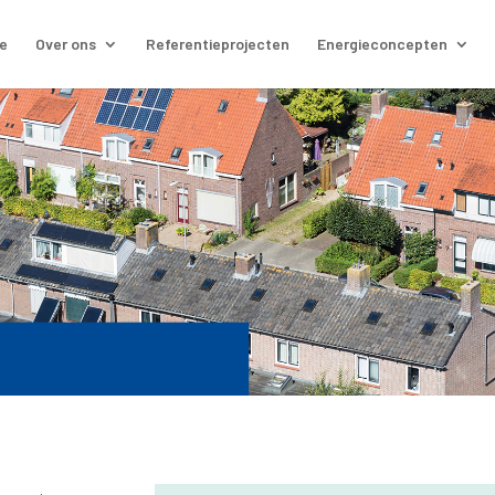
e
Over ons
Referentieprojecten
Energieconcepten