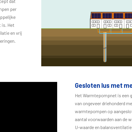
ept dat
mpen per
ppelijke
 is. Het
atie en vrij
eringen.
Gesloten lus met 
Het Warmtepompnet is een ge
van ongeveer driehonderd met
warmtepompen op aangesloten
aantal voorwaarden aan de wo
U-waarde en balansventilati