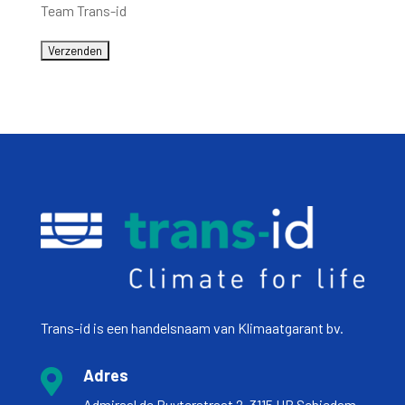
Team Trans-id
Trans-id is een handelsnaam van Klimaatgarant bv.
Adres

Admiraal de Ruyterstraat 2, 3115 HB Schiedam