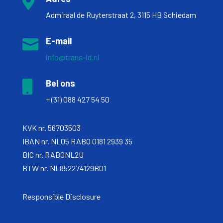

Admiraal de Ruyterstraat 2, 3115 HB Schiedam
E-mail

info@trans-id.nl
Bel ons

+ (31) 088 427 54 50
KVK nr. 56703503
IBAN nr. NL05 RABO 0181 2939 35
BIC nr. RABONL2U
BTW nr. NL852274129B01
Responsible Disclosure